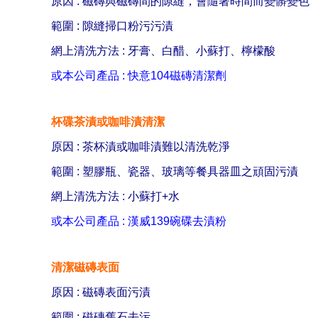
原因 : 磁磚與磁磚間的隙縫，會隨著時間而變髒變色
範圍 : 隙縫掃口粉污污漬
網上清洗方法 : 牙膏、白醋、小蘇打、檸檬酸
或本公司產品 : 快意104磁磚清潔劑
杯碟茶漬或咖啡漬清潔
原因 : 茶杯漬或咖啡漬難以清洗乾淨
範圍 : 塑膠瓶、瓷器、玻璃等餐具器皿之頑固污漬
網上清洗方法 : 小蘇打+水
或本公司產品 : 漢威139碗碟去漬粉
清潔磁磚表面
原因 : 磁磚表面污漬
範圍 : 磁磚舊石去污