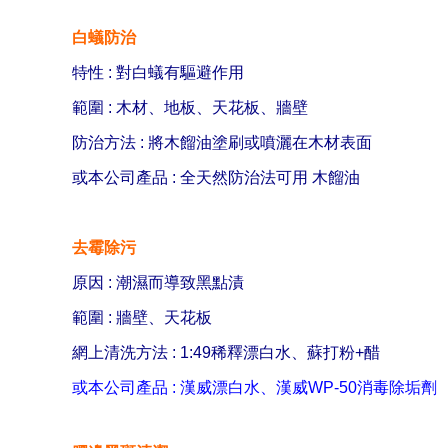
白蟻防治
特性 : 對白蟻有驅避作用
範圍 : 木材、地板
、
天花板
、
牆壁
防治方法 : 將木餾油塗刷或噴灑在木材表面
或本公司產品 : 全天然防治法可用 木餾油
去霉除污
原因 : 潮濕而導致黑點漬
範圍 : 牆壁、天花板
網上清洗方法 : 1:49稀釋漂白水、蘇打粉+醋
或本公司產品 : 漢威漂白水、漢威WP-50消毒除垢劑