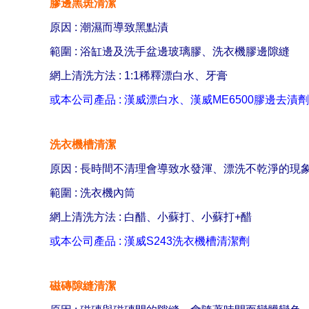
膠邊黑斑清潔
原因 : 潮濕而導致黑點漬
範圍 : 浴缸邊及洗手盆邊玻璃膠、洗衣機膠邊隙縫
網上清洗方法 : 1:1稀釋漂白水、牙膏
或本公司產品 : 漢威漂白水、漢威ME6500膠邊去漬劑
洗衣機槽清潔
原因 : 長時間不清理會導致水發渾、漂洗不乾淨的現
範圍 : 洗衣機內筒
網上清洗方法 : 白醋、小蘇打、小蘇打+醋
或本公司產品 : 漢威S243洗衣機槽清潔劑
磁磚隙縫清潔